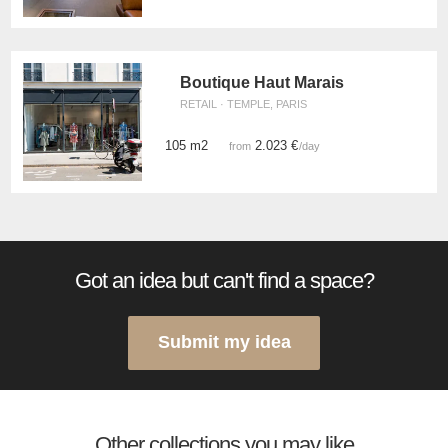
Boutique Haut Marais
RETAIL · TEMPLE, PARIS
105 m2
2.023 €
from
/day
Got an idea but can't find a space?
Submit my idea
Other collections you may like