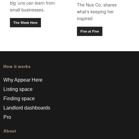
big ’uns can learn from
The Nue Co, shares
small businesses.
what's keeping her
inspired
The Week Here
Five at Five
How it works
Why Appear Here
Listing space
Finding space
Landlord dashboards
Pro
About