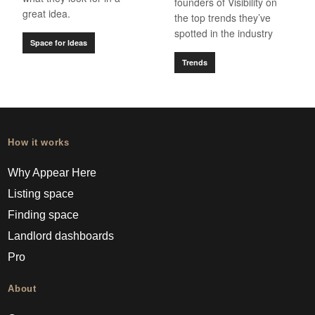
founders of Visibility on
great idea.
the top trends they’ve
spotted in the industry
Space for Ideas
Trends
How it works
Why Appear Here
Listing space
Finding space
Landlord dashboards
Pro
About