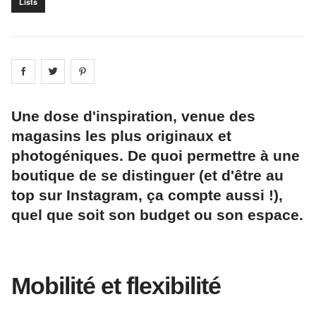
Lists
Share on
Share on
facebook
Share on
twitter
pintrest
Une dose d'inspiration, venue des
magasins les plus originaux et
photogéniques. De quoi permettre à une
boutique de se distinguer (et d'être au
top sur Instagram, ça compte aussi !),
quel que soit son budget ou son espace.
Mobilité et flexibilité