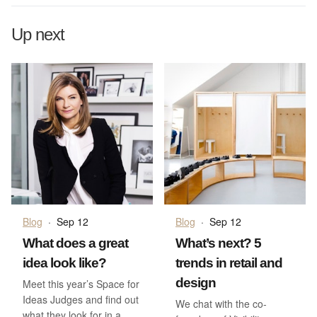
Up next
Blog
·
Sep 12
Blog
·
Sep 12
What does a great
What’s next? 5
idea look like?
trends in retail and
design
Meet this year’s Space for
Ideas Judges and find out
We chat with the co-
what they look for in a