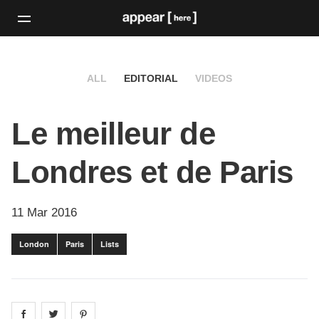
ALL
EDITORIAL
VIDEOS
Le meilleur de
Londres et de Paris
11 Mar 2016
London
Paris
Lists
Share on
Share on
facebook
Share on
twitter
pintrest