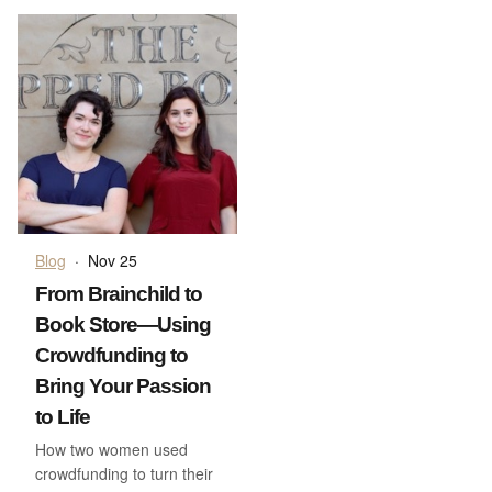
Blog
·
Nov 25
From Brainchild to
Book Store—Using
Crowdfunding to
Bring Your Passion
to Life
How two women used
crowdfunding to turn their