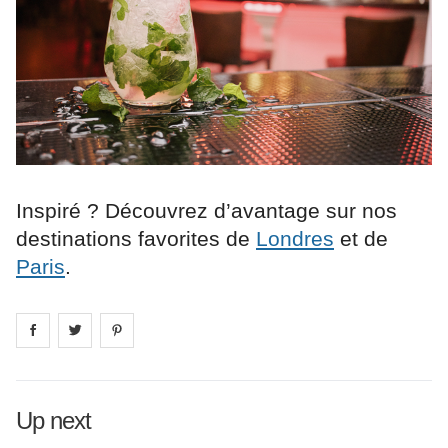
Inspiré ? Découvrez d’avantage sur nos
destinations favorites de
Londres
et de
Paris
.
Share on
Share on
facebook
Share on
twitter
pintrest
Up next