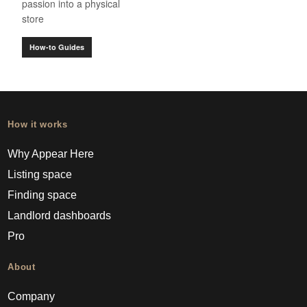
passion into a physical
store
How-to Guides
How it works
Why Appear Here
Listing space
Finding space
Landlord dashboards
Pro
About
Company