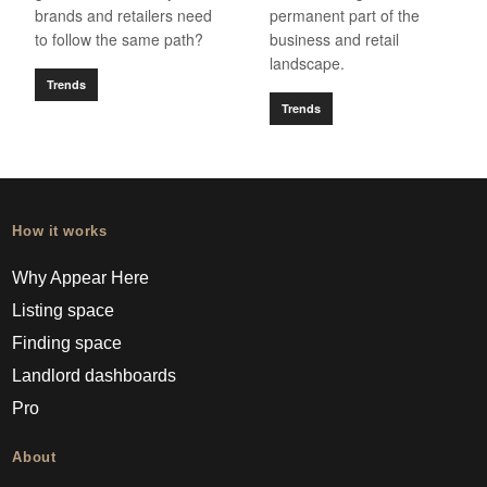
brands and retailers need
permanent part of the
to follow the same path?
business and retail
landscape.
Trends
Trends
How it works
Why Appear Here
Listing space
Finding space
Landlord dashboards
Pro
About