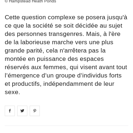
© Hampstead Heath Ponds
Cette question complexe se posera jusqu'à
ce que la société se soit décidée au sujet
des personnes transgenres. Mais, à l'ère
de la laborieuse marche vers une plus
grande parité, cela n'arrêtera pas la
montée en puissance des espaces
réservés aux femmes, qui visent avant tout
l’émergence d’un groupe d’individus forts
et productifs, indépendamment de leur
sexe.
Share on
Share on
facebook
Share on
twitter
pintrest