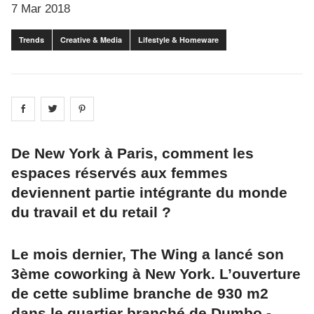
7 Mar 2018
Trends
Creative & Media
Lifestyle & Homeware
Share on
Share on
facebook
Share on
twitter
pintrest
De New York à Paris, comment les
espaces réservés aux femmes
deviennent partie intégrante du monde
du travail et du retail ?
Le mois dernier, The Wing a lancé son
3ème coworking à New York. L’ouverture
de cette sublime branche de 930 m2
dans le quartier branché de Dumbo -