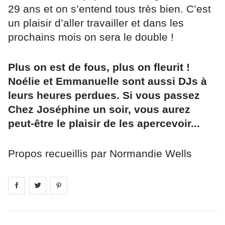
29 ans et on s’entend tous très bien. C’est
un plaisir d’aller travailler et dans les
prochains mois on sera le double !
Plus on est de fous, plus on fleurit !
Noélie et Emmanuelle sont aussi DJs à
leurs heures perdues. Si vous passez
Chez Joséphine un soir, vous aurez
peut-être le plaisir de les apercevoir...
Propos recueillis par Normandie Wells
Share on
Share on
facebook
Share on
twitter
pintrest