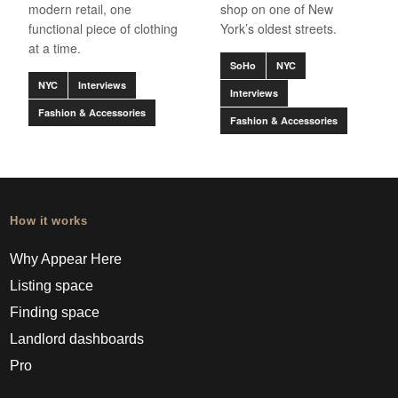
modern retail, one
shop on one of New
functional piece of clothing
York’s oldest streets.
at a time.
SoHo
NYC
NYC
Interviews
Interviews
Fashion & Accessories
Fashion & Accessories
How it works
Why Appear Here
Listing space
Finding space
Landlord dashboards
Pro