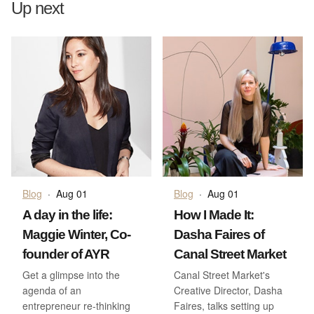
Up next
Blog
·
Aug 01
Blog
·
Aug 01
A day in the life:
How I Made It:
Maggie Winter, Co-
Dasha Faires of
founder of AYR
Canal Street Market
Get a glimpse into the
Canal Street Market's
agenda of an
Creative Director, Dasha
entrepreneur re-thinking
Faires, talks setting up