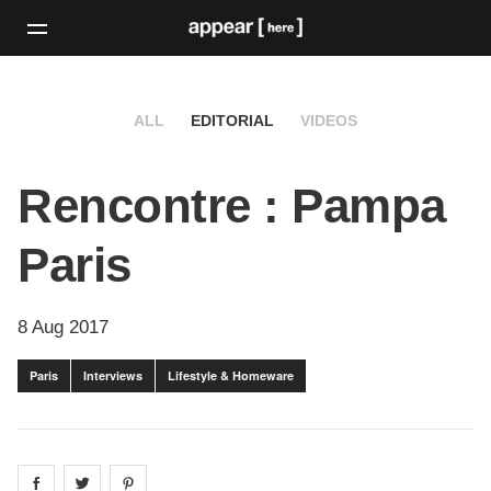
ALL
EDITORIAL
VIDEOS
Rencontre : Pampa
Paris
8 Aug 2017
Paris
Interviews
Lifestyle & Homeware
Share on
Share on
facebook
Share on
twitter
pintrest