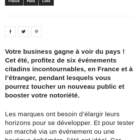
France
Paris
Lists
Share on
Share on
facebook
Share on
twitter
pintrest
Votre business gagne à voir du pays !
Cet été, profitez de six événements
citadins incontournables, en France et à
l’étranger, pendant lesquels vous
pourrez toucher un nouveau public et
booster votre notoriété.
Les marques ont besoin d’élargir leurs
horizons pour se développer. Et pour tester
un marché via un événement ou une