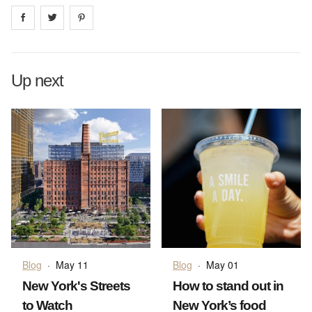
Share on
Share on
facebook
Share on
twitter
pintrest
Up next
Blog
·
May 11
Blog
·
May 01
New York's Streets
How to stand out in
to Watch
New York’s food