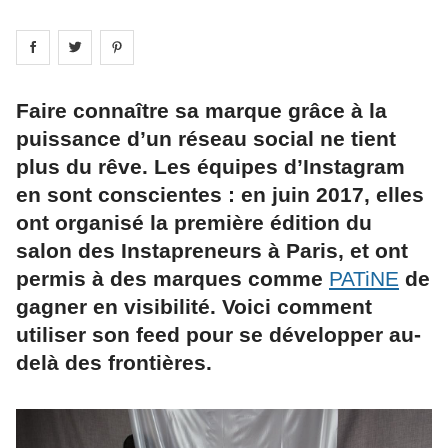
Share on
Share on
facebook
Share on
twitter
pintrest
Faire connaître sa marque grâce à la
puissance d’un réseau social ne tient
plus du rêve. Les équipes d’Instagram
en sont conscientes : en juin 2017, elles
ont organisé la première édition du
salon des Instapreneurs à Paris, et ont
permis à des marques comme
PATiNE
de
gagner en visibilité. Voici comment
utiliser son feed pour se développer au-
delà des frontières.