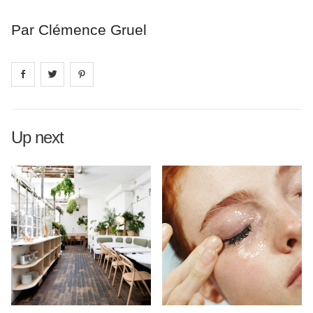
Par Clémence Gruel
Share on
Share on
facebook
Share on
twitter
pintrest
Up next