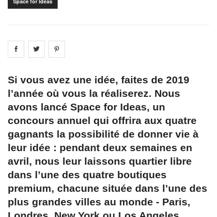
Space for Ideas
Share on
Share on
facebook
Share on
twitter
pintrest
Si vous avez une idée, faites de 2019
l’année où vous la réaliserez. Nous
avons lancé Space for Ideas, un
concours annuel qui offrira aux quatre
gagnants la possibilité de donner vie à
leur idée : pendant deux semaines en
avril, nous leur laissons quartier libre
dans l’une des quatre boutiques
premium, chacune située dans l’une des
plus grandes villes au monde - Paris,
Londres, New York ou Los Angeles.