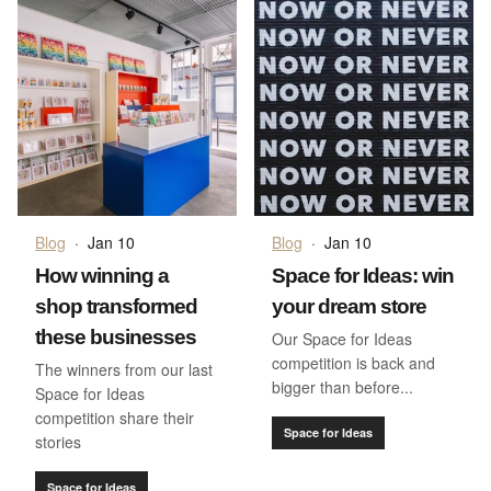
Blog
·
Jan 10
Blog
·
Jan 10
How winning a
Space for Ideas: win
shop transformed
your dream store
these businesses
Our Space for Ideas
competition is back and
The winners from our last
bigger than before...
Space for Ideas
competition share their
Space for Ideas
stories
Space for Ideas