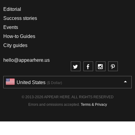
Editorial
Success stories
Events
How-to Guides
City guides
hello@appearhere.us
United States
($ Dollar)
© 2013-2026 APPEAR HERE. ALL RIGHTS RESERVED
Errors and omissions accepted.
Terms & Privacy