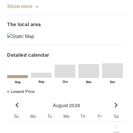
Show more
The local area
Detailed calendar
Lowest Price
August 2026
Go to previous month
Go to n
Su
Mo
Tu
We
Th
Fr
Sa
1
€300