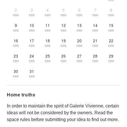
2
3
4
5
6
7
8
€300
€300
€300
€300
€300
€300
€300
9
10
11
12
13
14
15
€300
€300
€300
€300
€300
€300
€300
16
17
18
19
20
21
22
€300
€300
€300
€300
€300
€300
€300
23
24
25
26
27
28
29
€300
€300
€300
€300
€300
€300
€300
30
31
€300
€300
Home truths
In order to maintain the spirit of Galerie Vivienne, certain
ideas will not be considered by the owners. Read the
space rules before submitting your idea to find out more.