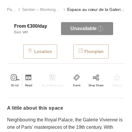
Paris
Sentier – Montorgueil
Espace au cœur de la Galerie Vivienne
From €300/day
Unavailable
Excl. VAT
Location
Floorplan
20
m2
Retail
Bar & Restaurant
Event
Shop Share
Unique
a little about this space
Neighbouring the Royal Palace, the Galerie Vivienne is
one of Paris' masterpieces of the 19th century. With