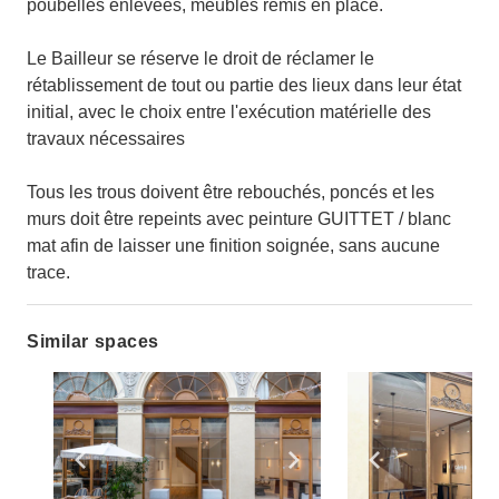
poubelles enlevées, meubles remis en place.
Le Bailleur se réserve le droit de réclamer le
rétablissement de tout ou partie des lieux dans leur état
initial, avec le choix entre l'exécution matérielle des
travaux nécessaires
Tous les trous doivent être rebouchés, poncés et les
murs doit être repeints avec peinture GUITTET / blanc
mat afin de laisser une finition soignée, sans aucune
trace.
Similar spaces
Show previous slide
Show next slide
Show previ