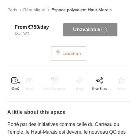
Paris
République
Espace polyvalent Haut-Marais
From €750/day
Unavailable
Excl. VAT
Location
45
m2
Retail
Bar & Restaurant
Event
Shop Share
Unique
a little about this space
Porté par des initiatives comme celle du Carreau du
Temple, le Haut-Marais est devenu le nouveau QG des