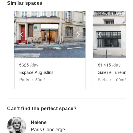
Similar spaces
Show previous slide
Show next slide
Show previ
€625
/day
€1,415
/day
Espace Augustins
Paris
•
50
m²
Paris
•
100
m²
Can’t find the perfect space?
Helene
Paris Concierge