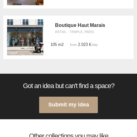
Boutique Haut Marais
RETAIL · TEMPLE, PARIS
105 m2
2.023 €
from
/day
Got an idea but can't find a space?
Submit my idea
Other collections you may like