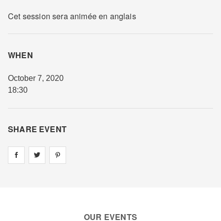
Cet session sera animée en anglais
WHEN
October 7, 2020
18:30
SHARE EVENT
Share on
Share on
facebook
Share on
twitter
pintrest
OUR EVENTS