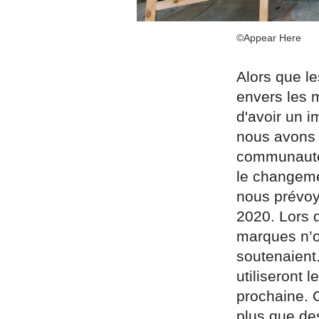
©Appear Here
Alors que le
envers les 
d'avoir un i
nous avons d
communauté 
le changeme
nous prévoy
2020. Lors 
marques n’on
soutenaient
utiliseront 
prochaine. 
plus que de