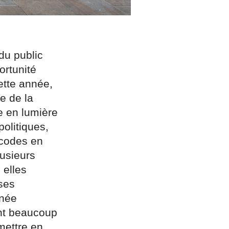
du public
ortunité
ette année,
e de la
e en lumière
olitiques,
 codes en
usieurs
 elles
ses
nnée
nt beaucoup
mettre en