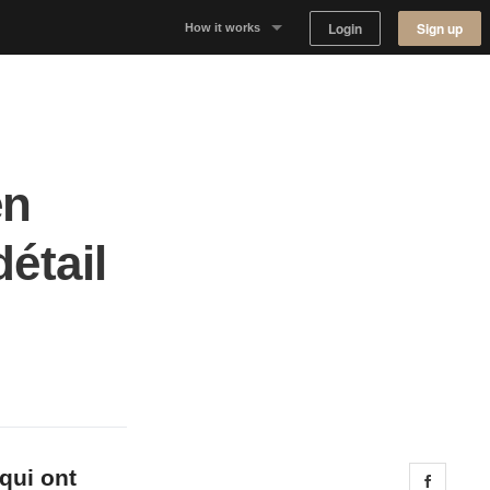
Login
Sign up
How it works
Why Appear Here
Listing space
en
Finding space
étail
Landlord dashboards
qui ont
Share 