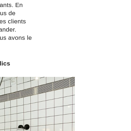
ants. En
lus de
es clients
ander.
ous avons le
lics