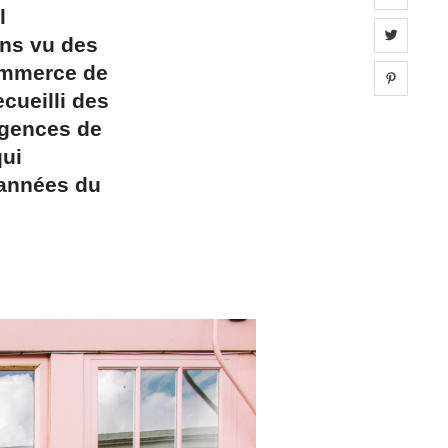
l
Share 
ons vu des
commerce de
Share 
cueilli des
agences de
qui
 années du