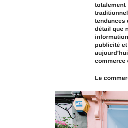
totalement
traditionne
tendances 
détail que 
informatio
publicité e
aujourd’hui
commerce d
Le commerc