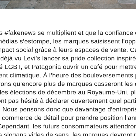
s #fakenews se multiplient et que la confiance 
médias s'estompe, les marques saisissent l’opp
mpact social grâce à leurs espaces de vente. C
éjà vu Levi’s lancer sa pride collection inspiré
LGBT, et Patagonia ouvrir un café pour mettr
nt climatique. À l’heure des bouleversements p
ons qu’encore plus de marques casseront les
des élections de décembre au Royaume-Uni, pl
t pas hésité à déclarer ouvertement quel parti
. Nous pensons donc que davantage d'entrepri
le commerce de détail pour prendre position l’a
Cependant, les futurs consommateurs attendro
s slogans vides de sens, les marques devront 