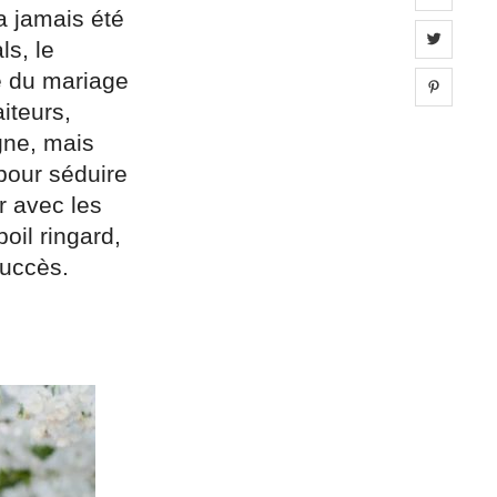
a jamais été
Share 
ls, le
é du mariage
Share 
iteurs,
gne, mais
pour séduire
ir avec les
oil ringard,
succès.