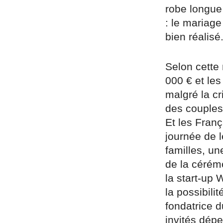
robe longue 
: le mariage
bien réalisé
Selon cette
000 € et le
malgré la cr
des couples
Et les Franç
journée de l
familles, u
de la cérém
la start-up
la possibili
fondatrice 
invités dép