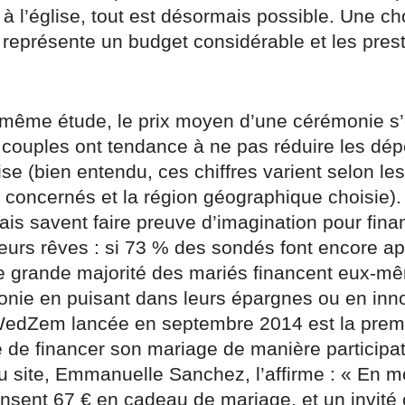
à l’église, tout est désormais possible. Une ch
 représente un budget considérable et les presta
.
 même étude, le prix moyen d’une cérémonie s’
s couples ont tendance à ne pas réduire les dé
ise (bien entendu, ces chiffres varient selon le
 concernés et la région géographique choisie).
ais savent faire preuve d’imagination pour fina
eurs rêves : si 73 % des sondés font encore ap
ne grande majorité des mariés financent eux-m
onie en puisant dans leurs épargnes ou en inno
 WedZem lancée en septembre 2014 est la premiè
té de financer son mariage de manière participat
du site, Emmanuelle Sanchez, l’affirme : « En 
ensent 67 € en cadeau de mariage, et un invité 