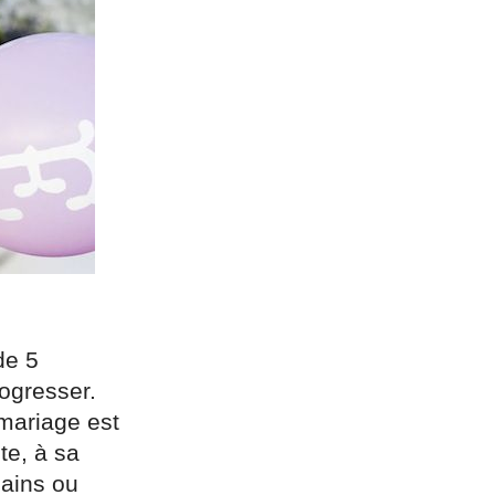
de 5
rogresser.
 mariage est
te, à sa
pains ou