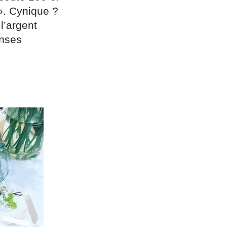
». Cynique ?
l’argent
enses