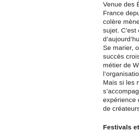
Venue des É
France depu
colère mène
sujet. C’es
d’aujourd’hu
Se marier, 
succès crois
métier de W
l’organisatio
Mais si les 
s’accompagn
expérience 
de créateu
Festivals e