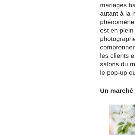
mariages bat
autant à la 
phénomène n
est en plein
photographe
comprennent
les clients 
salons du m
le pop-up ou
Un marché 