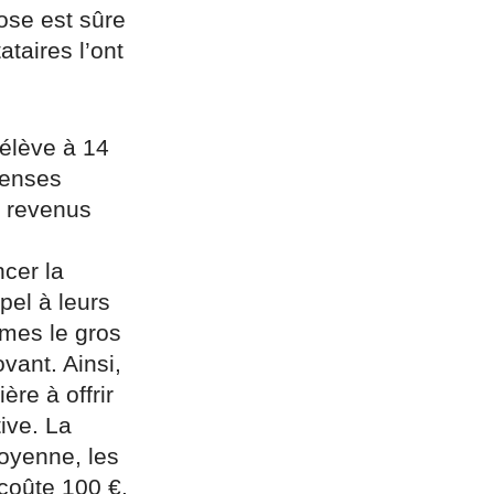
ose est sûre
taires l’ont
élève à 14
penses
s revenus
ncer la
pel à leurs
êmes le gros
vant. Ainsi,
re à offrir
ive. La
moyenne, les
coûte 100 €.