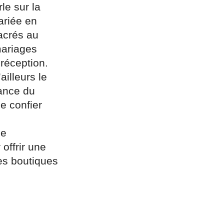
le sur la
ariée en
acrés au
mariages
 réception.
illeurs le
sance du
e confier
le
offrir une
es boutiques