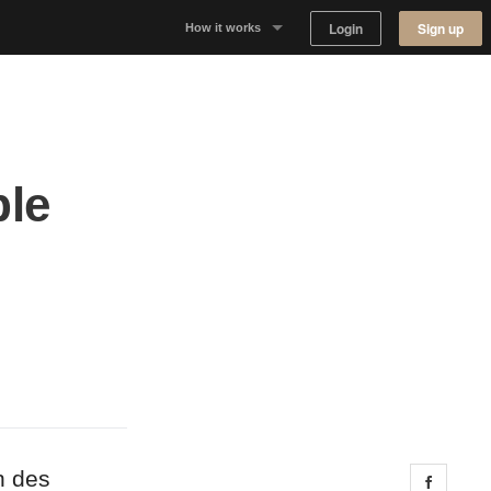
Login
Sign up
How it works
Why Appear Here
Listing space
ple
Finding space
Landlord dashboards
n des
Share 