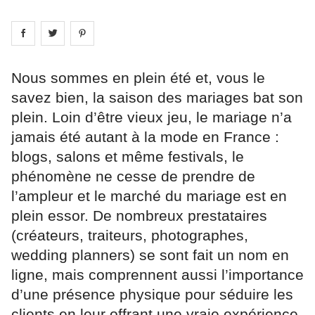
Share on
Share on
facebook
Share on
twitter
pintrest
Nous sommes en plein été et, vous le
savez bien, la saison des mariages bat son
plein. Loin d’être vieux jeu, le mariage n’a
jamais été autant à la mode en France :
blogs, salons et même festivals, le
phénomène ne cesse de prendre de
l’ampleur et le marché du mariage est en
plein essor. De nombreux prestataires
(créateurs, traiteurs, photographes,
wedding planners) se sont fait un nom en
ligne, mais comprennent aussi l’importance
d’une présence physique pour séduire les
clients en leur offrant une vraie expérience.