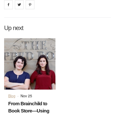
Share on
Share on
facebook
Share on
twitter
pintrest
Up next
Blog
·
Nov 25
From Brainchild to
Book Store—Using