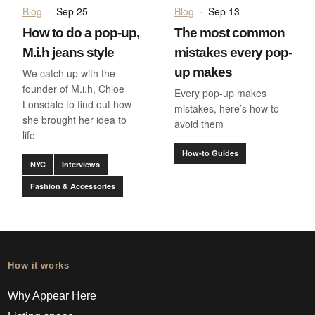
Blog
·
Sep 25
Blog
·
Sep 13
How to do a pop-up,
The most common
M.i.h jeans style
mistakes every pop-
up makes
We catch up with the
founder of M.i.h, Chloe
Every pop-up makes
Lonsdale to find out how
mistakes, here’s how to
she brought her idea to
avoid them
life
How-to Guides
NYC
Interviews
Fashion & Accessories
How it works
Why Appear Here