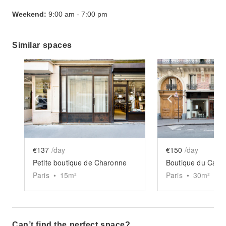
Weekend:
9:00 am
-
7:00 pm
Similar spaces
Show previous slide
Show next slide
Show previ
€137
/day
€150
/day
Petite boutique de Charonne
Paris
•
15
m²
Paris
•
30
m²
Can’t find the perfect space?