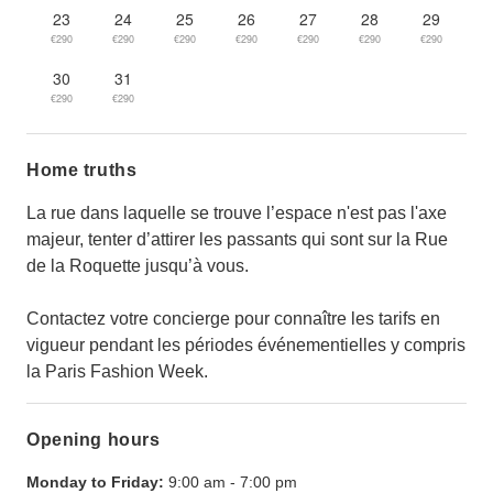
23
24
25
26
27
28
29
€290
€290
€290
€290
€290
€290
€290
30
31
€290
€290
Home truths
La rue dans laquelle se trouve l’espace n'est pas l'axe
majeur, tenter d’attirer les passants qui sont sur la Rue
de la Roquette jusqu’à vous.
Contactez votre concierge pour connaître les tarifs en
vigueur pendant les périodes événementielles y compris
la Paris Fashion Week.
Opening hours
Monday to Friday:
9:00 am
-
7:00 pm