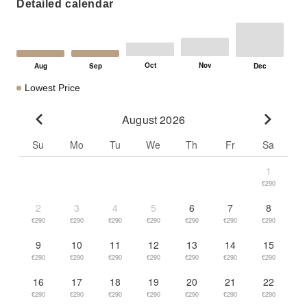
Detailed calendar
Lowest Price
August 2026
Go to previous month
Go to n
Su
Mo
Tu
We
Th
Fr
Sa
1
€290
2
3
4
5
6
7
8
€290
€290
€290
€290
€290
€290
€290
9
10
11
12
13
14
15
€290
€290
€290
€290
€290
€290
€290
16
17
18
19
20
21
22
€290
€290
€290
€290
€290
€290
€290