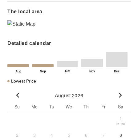
The local area
Detailed calendar
Lowest Price
August 2026
Go to previous month
Go to n
Su
Mo
Tu
We
Th
Fr
Sa
1
€1,180
2
3
4
5
6
7
8