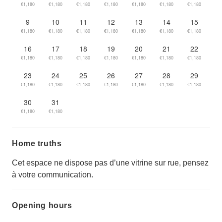
€1,180
€1,180
€1,180
€1,180
€1,180
€1,180
€1,180
9
10
11
12
13
14
15
€1,180
€1,180
€1,180
€1,180
€1,180
€1,180
€1,180
16
17
18
19
20
21
22
€1,180
€1,180
€1,180
€1,180
€1,180
€1,180
€1,180
23
24
25
26
27
28
29
€1,180
€1,180
€1,180
€1,180
€1,180
€1,180
€1,180
30
31
€1,180
€1,180
Home truths
Cet espace ne dispose pas d’une vitrine sur rue, pensez
à votre communication.
Opening hours