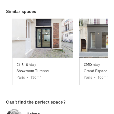
Similar spaces
Show previous slide
Show next slide
Show previ
€1,316
/day
€950
/day
Showroom Turenne
Grand Espace Pic
Paris
•
130
m²
Paris
•
100
m²
Can’t find the perfect space?