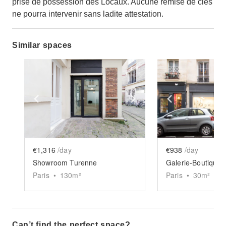
prise de possession des Locaux. Aucune remise de clés
ne pourra intervenir sans ladite attestation.
Similar spaces
Show previous slide
Show next slide
Show previ
€1,316
/day
€938
/day
Showroom Turenne
Paris
•
130
m²
Paris
•
30
m²
Can’t find the perfect space?