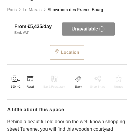
Paris
Le Marais
Showroom des Francs-Bourgeois
From €5,435/day
Unavailable
Excl. VAT
Location
150
m2
Retail
Bar & Restaurant
Event
Shop Share
Unique
a little about this space
Behind a beautiful old door on the well-known shopping
street Turenne, you will find this wooden courtyard