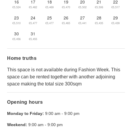
16
17
18
19
20
21
22
€5,524
€5,482
€5,469
€5,470
€5,502
€5,506
€5,517
23
24
25
26
27
28
29
€5,510
€5,477
€5,477
€5,465
€5,441
€5,435
€5,439
30
31
€5,456
€5,455
Home truths
This space is not available during Fashion Week. This
space can be rented together with another adjoining
space making the total size 300sqm
Opening hours
Monday to Friday:
9:00 am
-
9:00 pm
Weekend:
9:00 am
-
9:00 pm